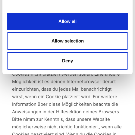
Marketing
Marketing
Allow all
8. Aktivierung/Deaktivierung und Löschen von
Allow selection
Cookies
Du kannst deinen Internetbrowser verwenden um
automatisch oder manuell Cookies zu löschen. Du
Deny
kannst außerdem spezifizieren ob spezielle
Cookies nicht platziert werden sollen. Eine andere
Möglichkeit ist es deinen Internetbrowser derart
einzurichten, dass du jedes Mal benachrichtigt
wirst, wenn ein Cookie platziert wird. Für weitere
Information über diese Möglichkeiten beachte die
Anweisungen in der Hilfesektion deines Browsers.
Bitte nimm zur Kenntnis, dass unsere Website
möglicherweise nicht richtig funktioniert, wenn alle
Cookies deaktiviert sind. Wenn du die Cookies in