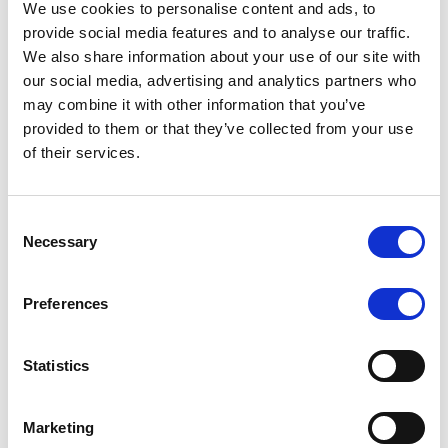
We use cookies to personalise content and ads, to
provide social media features and to analyse our traffic.
7. Zustimmung
We also share information about your use of our site with
Wenn du unsere Website das erste Mal besuchst,
our social media, advertising and analytics partners who
zeigen wir dir ein Pop-Up mit einer Erklärung über
may combine it with other information that you’ve
Cookies. Sobald du auf „Einstellungen speichern“
provided to them or that they’ve collected from your use
klickst, gibst du uns dein Einverständnis, alle von
of their services.
dir gewählten Kategorien von Cookies und Plugins
wie in dieser Cookie-Erklärung beschrieben zu
verwenden. Du kannst die Verwendung von
Consent
Necessary
Cookies über deinen Browser deaktivieren, aber
Selection
bitte beachte, dass unsere Website dann unter
Umständen nicht richtig funktioniert.
Preferences
7.1 Verwalte deine Zustimmungseinstellungen
Funktionale Cookies
Statistics
Funktionale CookiesImmer aktiv
Statistiken
Marketing
Statistiken